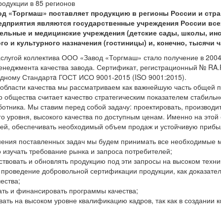
родукции в
85
регионов
од «Торгмаш»
поставляет продукцию в регионы России и стр
едприятия являются государственные учреждения России всех
ельные и медицинские учреждения (детские сады, школы, инс
го и культурного назначения (гостиницы) и, конечно, тысячи 
слугой коллектива ООО «Завод «Торгмаш» стало получение в 2004
неджмента качества завода. Сертификат, регистрационный № RA.
ному Стандартa ГОСТ ИСО 9001-2015 (ISО 9001:2015).
 области качества мы рассматриваем как важнейшую часть общей 
о общества считает качество стратегическим показателем стабильн
ботника. Мы ставим перед собой задачу: проектировать, производ
го уровня, высокого качества по доступным ценам. Именно на это
ей, обеспечивать необходимый объем продаж и устойчивую прибы
ения поставленных задач мы будем принимать все необходимые 
о изучать требование рынка и запроса потребителей;
ствовать и обновлять продукцию под эти запросы на высоком техни
ь проведение добровольной сертификации продукции, как доказате
ества;
ать и финансировать программы качества;
вать на высоком уровне квалификацию кадров, так как в создании 