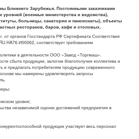
аны Ближнего Зарубежья. Постоянными заказчиками
 уровней (военные министерства и ведомства),
титуты, больницы, санатории и пансионаты), объекты
частных ресторанов, баров, кафе и столовых.
г. от органов Госстандарта РФ Сертификата Соответствия
RU.HA76.И00062, соответствует требованиям
политики в деятельности ООО «Завод «Торгмаш».
ости сбыта продукции, залогом благополучия коллектива и
ить и предлагать потребителям продукцию современного
й основе мы намерены удовлетворять запросы
ль.
меры:
ческом уровне;
льства независимой оценки достижений предприятия в
конкурентоспособной продукции участвует весь персонал