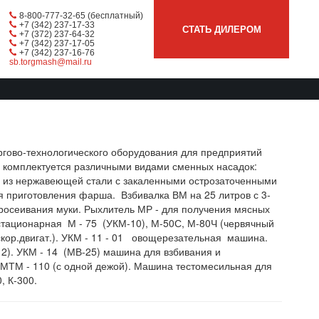
8-800-777-32-65 (бесплатный)
+7 (342) 237-17-33
СТАТЬ ДИЛЕРОМ
+7 (372) 237-64-32
+7 (342) 237-17-05
+7 (342) 237-16-76
sb.torgmash@mail.ru
ргово-технологического оборудования для предприятий
 комплектуется различными видами сменных насадок:
 из нержавеющей стали с закаленными острозаточенными
я приготовления фарша. Взбивалка ВМ на 25 литров с 3-
просеивания муки. Рыхлитель МР - для получения мясных
стационарная М - 75 (УКМ-10), М-50С, М-80Ч (червячный
кор.двигат.). УКМ - 11 - 01 овощерезательная машина.
2). УКМ - 14 (МВ-25) машина для взбивания и
МТМ - 110 (с одной дежой). Машина тестомесильная для
, К-300.