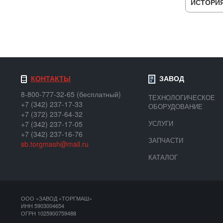
ИСТОРИ
КОНТАКТЫ
ЗАВОД
8-800-777-32-65 (бесплатный)
ТЕХНОЛОГИЧЕСКОЕ
+7 (342) 237-17-33
ОБОРУДОВАНИЕ
+7 (372) 237-64-32
УСЛУГИ
+7 (342) 237-17-05
+7 (342) 237-16-76
ЗАПЧАСТИ
sb.torgmash@mail.ru
КАТАЛОГ
ООО «ЗАВОД «ТОРГМАШ»
ИНН 5903004654
ОГРН 1025900759488