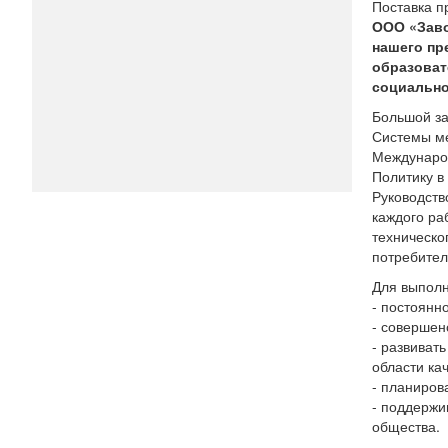
Поставка п
ООО «Зав
нашего пр
образоват
социально
Большой за
Системы ме
Международ
Политику в
Руководств
каждого ра
техническо
потребител
Для выполн
- постоянн
- совершен
- развиват
области кач
- планиров
- поддержи
общества.