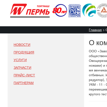
Главная
О ко
НОВОСТИ
ООО «Завод
ПРОДУКЦИЯ
общественн
УСЛУГИ
Овощерезат
ножами) и 
ЗАПЧАСТИ
мя венчика
отбивных. 
ПРАЙС-ЛИСТ
редуктор),
ПАРТНЕРАМ
УКМ - 11 -
перемешива
крутого те