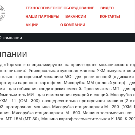
ТЕХНОЛОГИЧЕСКОЕ ОБОРУДОВАНИЕ
ВИДЕО
НАШИ ПАРТНЕРЫ
ВАКАНСИИ
КОНТАКТЫ
АКЦИИ
О КОМПАНИИ
О компании
мпании
 «Торгмаш» специализируется на производстве механического то
ого питания: Универсальная кухонная машина УКМ выпускается и
ельно- протирочный механизм МО - для резки овощей (с дисками
протирки варенного картофеля. Мясорубка ММ (полный унгер) - дл
ми - для взбивания кондитерских смесей. Просеиватель МП - для 
Измельчитель МИ - для измельчения сухарей и специй. Мясорубка 
 УКМ - 11 (ОМ - 300) овощерезательно-протирочная машина (2-х с
 02 протирочная машина. Мясорубка стационарная М - 250 (УКМ-1
ния. Мясорубка стационарная М - 600. Машина тестомесильная 
ста МТ-15М (МТ-30), Машина картофелеочистительная К-150, К-200